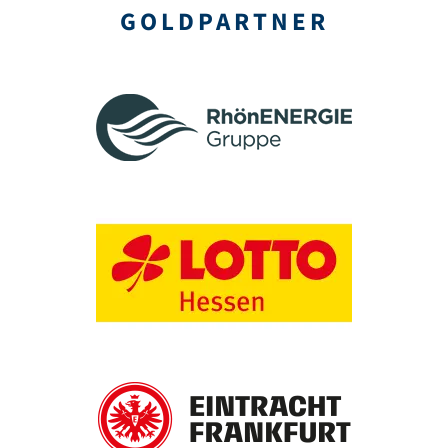
GOLD­PARTNER