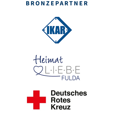
BRON­ZE­PARTNER