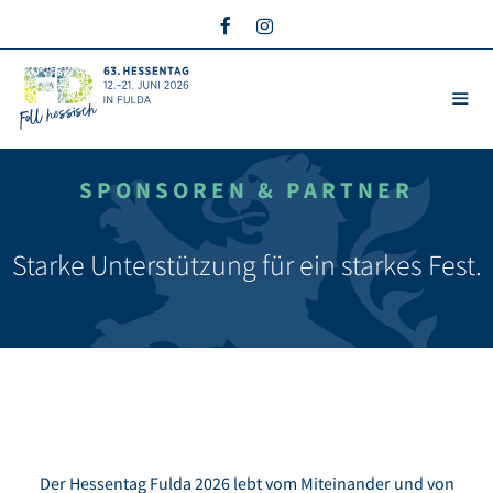
Zum
Inhalt
springen
SPON­SOREN & PARTNER
ME
Starke Unterstützung für ein starkes Fest.
Der Hessentag Fulda 2026 lebt vom Mitein­ander und von