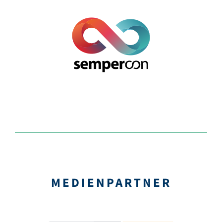
MEDI­EN­PARTNER